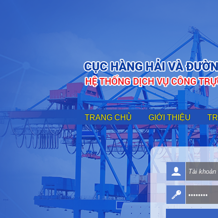
TRANG CHỦ
GIỚI THIỆU
TR