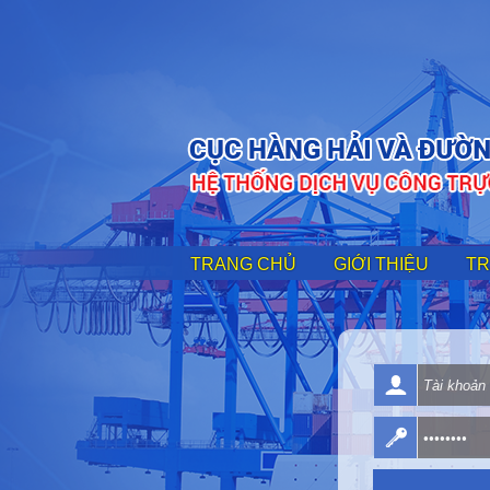
TRANG CHỦ
GIỚI THIỆU
TR