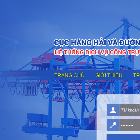
TRANG CHỦ
GIỚI THIỆU
TR