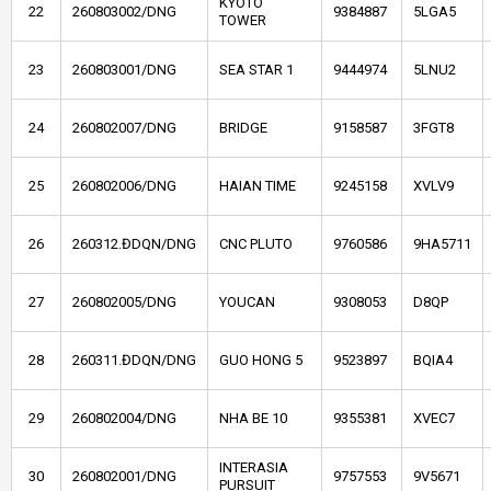
KYOTO
22
260803002/DNG
9384887
5LGA5
TOWER
23
260803001/DNG
SEA STAR 1
9444974
5LNU2
24
260802007/DNG
BRIDGE
9158587
3FGT8
25
260802006/DNG
HAIAN TIME
9245158
XVLV9
26
260312.ĐDQN/DNG
CNC PLUTO
9760586
9HA5711
27
260802005/DNG
YOUCAN
9308053
D8QP
28
260311.ĐDQN/DNG
GUO HONG 5
9523897
BQIA4
29
260802004/DNG
NHA BE 10
9355381
XVEC7
INTERASIA
30
260802001/DNG
9757553
9V5671
PURSUIT