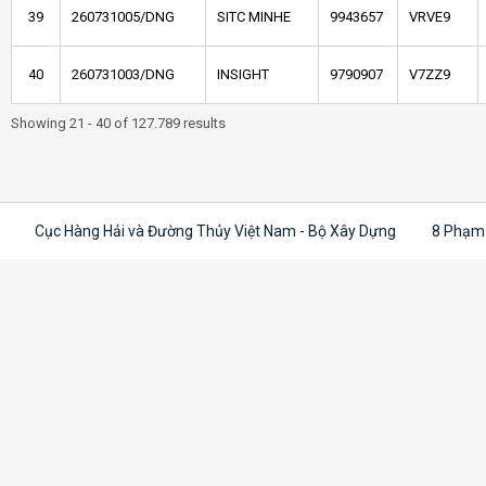
39
260731005/DNG
SITC MINHE
9943657
VRVE9
40
260731003/DNG
INSIGHT
9790907
V7ZZ9
Showing 21 - 40 of 127.789 results
Cục Hàng Hải và Đường Thủy Việt Nam - Bộ Xây Dựng
8 Phạm 