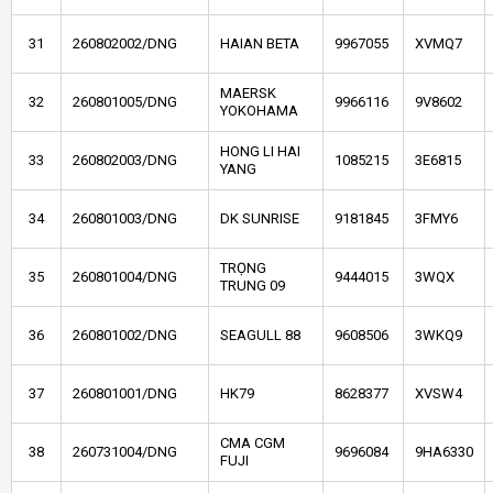
31
260802002/DNG
HAIAN BETA
9967055
XVMQ7
MAERSK
32
260801005/DNG
9966116
9V8602
YOKOHAMA
HONG LI HAI
33
260802003/DNG
1085215
3E6815
YANG
34
260801003/DNG
DK SUNRISE
9181845
3FMY6
TRỌNG
35
260801004/DNG
9444015
3WQX
TRUNG 09
36
260801002/DNG
SEAGULL 88
9608506
3WKQ9
37
260801001/DNG
HK79
8628377
XVSW4
CMA CGM
38
260731004/DNG
9696084
9HA6330
FUJI