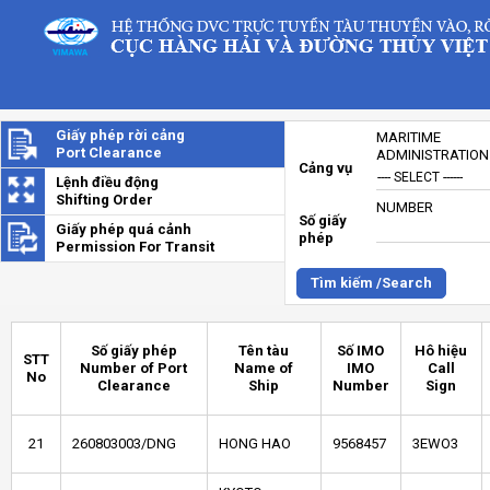
Giấy phép rời cảng
MARITIME
Port Clearance
ADMINISTRATION
Cảng vụ
Lệnh điều động
Shifting Order
NUMBER
Số giấy
Giấy phép quá cảnh
phép
Permission For Transit
Tìm kiếm /Search
Số giấy phép
Tên tàu
Số IMO
Hô hiệu
STT
Number of Port
Name of
IMO
Call
No
Clearance
Ship
Number
Sign
21
260803003/DNG
HONG HAO
9568457
3EWO3