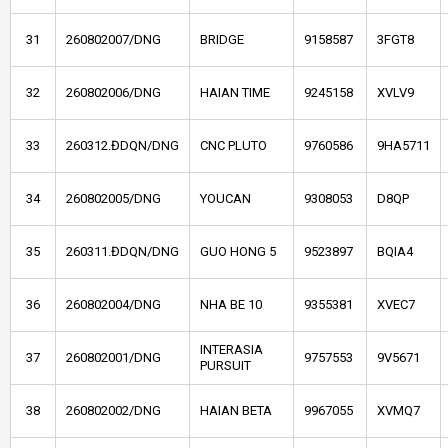
31
260802007/DNG
BRIDGE
9158587
3FGT8
32
260802006/DNG
HAIAN TIME
9245158
XVLV9
33
260312.ĐDQN/DNG
CNC PLUTO
9760586
9HA5711
34
260802005/DNG
YOUCAN
9308053
D8QP
35
260311.ĐDQN/DNG
GUO HONG 5
9523897
BQIA4
36
260802004/DNG
NHA BE 10
9355381
XVEC7
INTERASIA
37
260802001/DNG
9757553
9V5671
PURSUIT
38
260802002/DNG
HAIAN BETA
9967055
XVMQ7