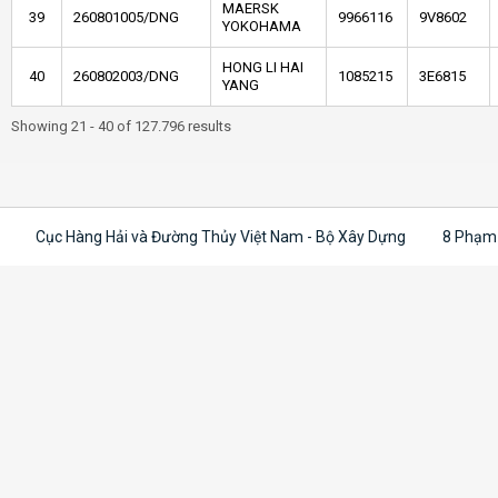
MAERSK
39
260801005/DNG
9966116
9V8602
YOKOHAMA
HONG LI HAI
40
260802003/DNG
1085215
3E6815
YANG
Showing 21 - 40 of 127.796 results
Cục Hàng Hải và Đường Thủy Việt Nam - Bộ Xây Dựng
8 Phạm 