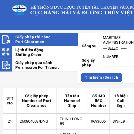
Giấy phép rời cảng
MARITIME
Port Clearance
ADMINISTRATION
Cảng vụ
Lệnh điều động
Shifting Order
NUMBER
Số giấy
Giấy phép quá cảnh
phép
Permission For Transit
Tìm kiếm /Search
Số giấy phép
Tên tàu
Số IMO
Hô hiệu
STT
Number of Port
Name of
IMO
Call
No
Clearance
Ship
Number
Sign
THỊNH LONG
21
260804003/DNG
9693006
3WFL9
89