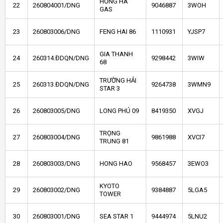
HỒNG HÀ
22
260804001/DNG
9046887
3WOH
GAS
23
260803006/DNG
FENG HAI 86
1110931
YJSP7
GIA THANH
24
260314.ĐDQN/DNG
9298442
3WIW
68
TRƯỜNG HẢI
25
260313.ĐDQN/DNG
9264738
3WMN9
STAR 3
26
260803005/DNG
LONG PHÚ 09
8419350
XVGJ
TRỌNG
27
260803004/DNG
9861988
XVCI7
TRUNG 81
28
260803003/DNG
HONG HAO
9568457
3EWO3
KYOTO
29
260803002/DNG
9384887
5LGA5
TOWER
30
260803001/DNG
SEA STAR 1
9444974
5LNU2