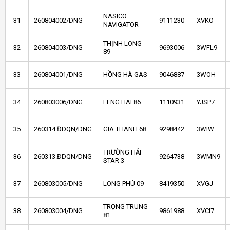
NASICO
31
260804002/DNG
9111230
XVKO
NAVIGATOR
THỊNH LONG
32
260804003/DNG
9693006
3WFL9
89
33
260804001/DNG
HỒNG HÀ GAS
9046887
3WOH
34
260803006/DNG
FENG HAI 86
1110931
YJSP7
35
260314.ĐDQN/DNG
GIA THANH 68
9298442
3WIW
TRƯỜNG HẢI
36
260313.ĐDQN/DNG
9264738
3WMN9
STAR 3
37
260803005/DNG
LONG PHÚ 09
8419350
XVGJ
TRỌNG TRUNG
38
260803004/DNG
9861988
XVCI7
81