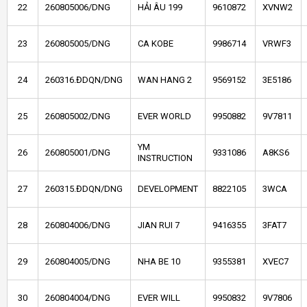
22
260805006/DNG
HẢI ÂU 199
9610872
XVNW2
23
260805005/DNG
CA KOBE
9986714
VRWF3
24
260316.ĐDQN/DNG
WAN HANG 2
9569152
3E5186
25
260805002/DNG
EVER WORLD
9950882
9V7811
YM
26
260805001/DNG
9331086
A8KS6
INSTRUCTION
27
260315.ĐDQN/DNG
DEVELOPMENT
8822105
3WCA
28
260804006/DNG
JIAN RUI 7
9416355
3FAT7
29
260804005/DNG
NHA BE 10
9355381
XVEC7
30
260804004/DNG
EVER WILL
9950832
9V7806