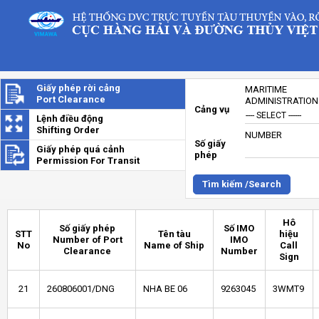
Giấy phép rời cảng
MARITIME
Port Clearance
ADMINISTRATION
Cảng vụ
Lệnh điều động
Shifting Order
NUMBER
Số giấy
Giấy phép quá cảnh
phép
Permission For Transit
Tìm kiếm /Search
Hô
Số giấy phép
Số IMO
STT
Tên tàu
hiệu
Number of Port
IMO
No
Name of Ship
Call
Clearance
Number
Sign
21
260806001/DNG
NHA BE 06
9263045
3WMT9