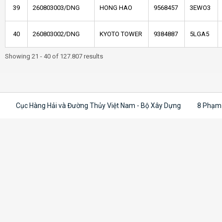
39
260803003/DNG
HONG HAO
9568457
3EWO3
40
260803002/DNG
KYOTO TOWER
9384887
5LGA5
Showing 21 - 40 of 127.807 results
Cục Hàng Hải và Đường Thủy Việt Nam - Bộ Xây Dựng
8 Phạm 