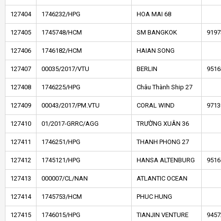
127404
1746232/HPG
HOA MAI 68
127405
1745748/HCM
SM BANGKOK
9197
127406
1746182/HCM
HAIAN SONG
127407
00035/2017/VTU
BERLIN
9516
127408
1746225/HPG
Châu Thành Ship 27
127409
00043/2017/PM.VTU
CORAL WIND
9713
127410
01/2017-GRRC/AGG
TRƯỜNG XUÂN 36
127411
1746251/HPG
THANH PHONG 27
127412
1745121/HPG
HANSA ALTENBURG
9516
127413
000007/CL/NAN
ATLANTIC OCEAN
127414
1745753/HCM
PHUC HUNG
127415
1746015/HPG
TIANJIN VENTURE
9457