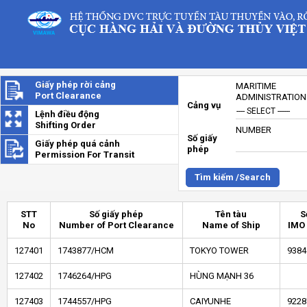
Giấy phép rời cảng
MARITIME
Port Clearance
ADMINISTRATION
Cảng vụ
Lệnh điều động
Shifting Order
NUMBER
Số giấy
Giấy phép quá cảnh
phép
Permission For Transit
Tìm kiếm /Search
STT
Số giấy phép
Tên tàu
S
No
Number of Port Clearance
Name of Ship
IMO
127401
1743877/HCM
TOKYO TOWER
9384
127402
1746264/HPG
HÙNG MẠNH 36
127403
1744557/HPG
CAIYUNHE
9228