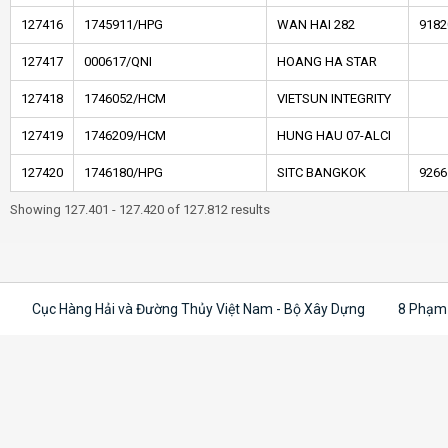
127416
1745911/HPG
WAN HAI 282
9182
127417
000617/QNI
HOANG HA STAR
127418
1746052/HCM
VIETSUN INTEGRITY
127419
1746209/HCM
HUNG HAU 07-ALCI
127420
1746180/HPG
SITC BANGKOK
9266
Showing 127.401 - 127.420 of 127.812 results
Cục Hàng Hải và Đường Thủy Việt Nam - Bộ Xây Dựng
8 Phạm 