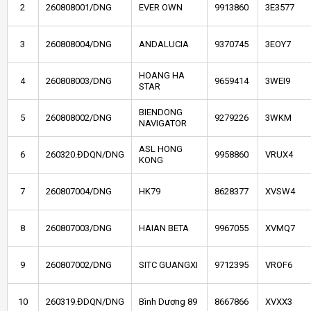
2
260808001/DNG
EVER OWN
9913860
3E3577
3
260808004/DNG
ANDALUCIA
9370745
3EOY7
HOANG HA
4
260808003/DNG
9659414
3WEI9
STAR
BIENDONG
5
260808002/DNG
9279226
3WKM
NAVIGATOR
ASL HONG
6
260320.ĐDQN/DNG
9958860
VRUX4
KONG
7
260807004/DNG
HK79
8628377
XVSW4
8
260807003/DNG
HAIAN BETA
9967055
XVMQ7
9
260807002/DNG
SITC GUANGXI
9712395
VROF6
10
260319.ĐDQN/DNG
Bình Dương 89
8667866
XVXX3