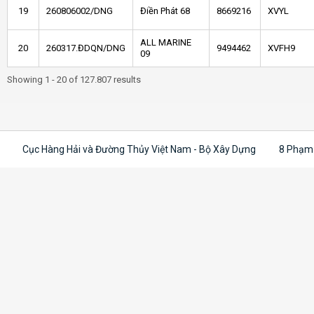
19
260806002/DNG
Điền Phát 68
8669216
XVYL
ALL MARINE
20
260317.ĐDQN/DNG
9494462
XVFH9
09
Showing 1 - 20 of 127.807 results
Cục Hàng Hải và Đường Thủy Việt Nam - Bộ Xây Dựng
8 Phạm 