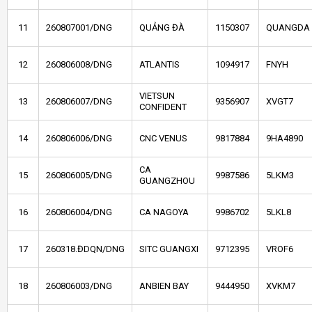
11
260807001/DNG
QUẢNG ĐÀ
1150307
QUANGDA
12
260806008/DNG
ATLANTIS
1094917
FNYH
VIETSUN
13
260806007/DNG
9356907
XVGT7
CONFIDENT
14
260806006/DNG
CNC VENUS
9817884
9HA4890
CA
15
260806005/DNG
9987586
5LKM3
GUANGZHOU
16
260806004/DNG
CA NAGOYA
9986702
5LKL8
17
260318.ĐDQN/DNG
SITC GUANGXI
9712395
VROF6
18
260806003/DNG
ANBIEN BAY
9444950
XVKM7