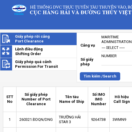
Giấy phép rời cảng
MARITIME
Port Clearance
ADMINISTRATION
Cảng vụ
Lệnh điều động
Shifting Order
NUMBER
Số giấy
Giấy phép quá cảnh
phép
Permission For Transit
Tìm kiếm /Search
Số giấy phép
Số IMO
STT
Tên tàu
Hô hiệu
Number of Port
IMO
No
Name of Ship
Call Sign
Clearance
Number
TRƯỜNG HẢI
1
260321.ĐDQN/DNG
9264738
3WMN9
STAR 3