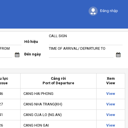
Đăng nhập
CALL SIGN
Hô hiệu
 FROM
TIME OF ARRIVAL/ DEPARTURE TO
Đến ngày
u lực
Cảng rời
Xem
Issue
Port of Departure
View
46
CANG HAI PHONG
View
27
CANG NHA TRANG(KH)
View
41
CANG CUA LO (NG.AN)
View
26
CANG HON GAI
View