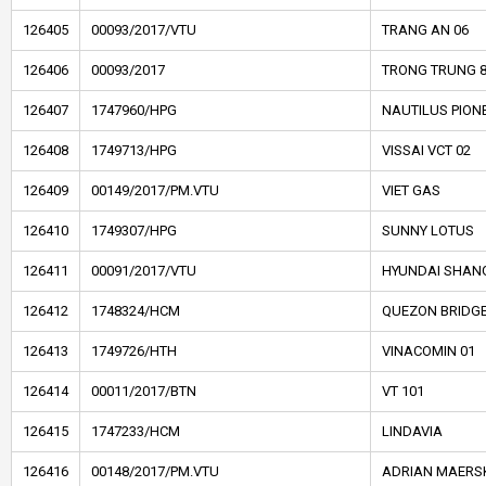
126405
00093/2017/VTU
TRANG AN 06
126406
00093/2017
TRONG TRUNG 
126407
1747960/HPG
NAUTILUS PION
126408
1749713/HPG
VISSAI VCT 02
126409
00149/2017/PM.VTU
VIET GAS
126410
1749307/HPG
SUNNY LOTUS
126411
00091/2017/VTU
HYUNDAI SHAN
126412
1748324/HCM
QUEZON BRIDG
126413
1749726/HTH
VINACOMIN 01
126414
00011/2017/BTN
VT 101
126415
1747233/HCM
LINDAVIA
126416
00148/2017/PM.VTU
ADRIAN MAERS