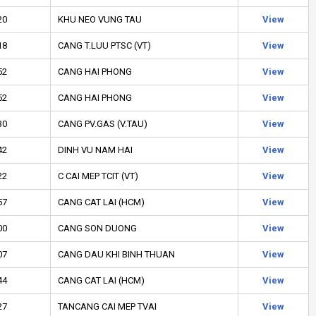
20
KHU NEO VUNG TAU
View
18
CANG T.LUU PTSC (VT)
View
52
CANG HAI PHONG
View
52
CANG HAI PHONG
View
30
CANG PV.GAS (V.TAU)
View
42
DINH VU NAM HAI
View
22
C CAI MEP TCIT (VT)
View
57
CANG CAT LAI (HCM)
View
00
CANG SON DUONG
View
07
CANG DAU KHI BINH THUAN
View
44
CANG CAT LAI (HCM)
View
27
TANCANG CAI MEP TVAI
View