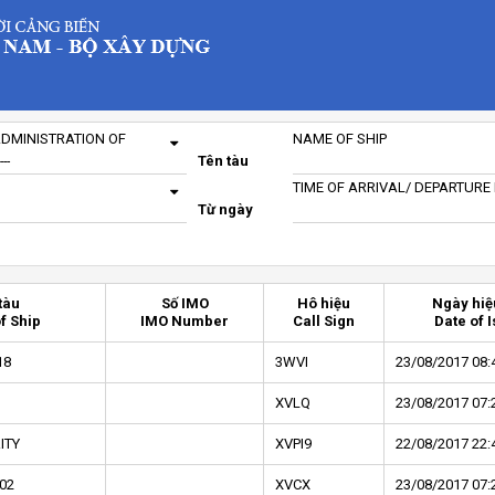
ADMINISTRATION OF
NAME OF SHIP
Tên tàu
TIME OF ARRIVAL/ DEPARTURE
Từ ngày
tàu
Số IMO
Hô hiệu
Ngày hiệ
f Ship
IMO Number
Call Sign
Date of 
18
3WVI
23/08/2017 08:
XVLQ
23/08/2017 07:
ITY
XVPI9
22/08/2017 22:
02
XVCX
23/08/2017 07: